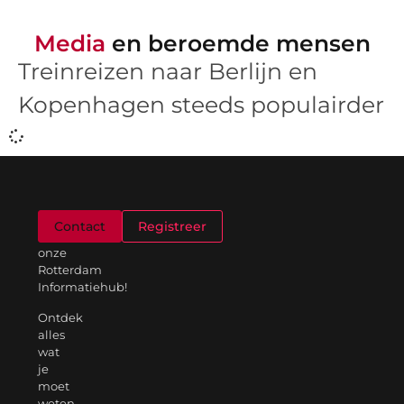
Media
en beroemde mensen
Treinreizen naar Berlijn en
Kopenhagen steeds populairder
Welkom
Contact
Registreer
op
onze
Rotterdam
Informatiehub!
Ontdek
alles
wat
je
moet
weten