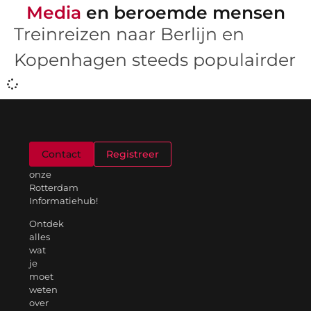
Media
en beroemde mensen
Treinreizen naar Berlijn en
Kopenhagen steeds populairder
Welkom
Contact
Registreer
op
onze
Rotterdam
Informatiehub!
Ontdek
alles
wat
je
moet
weten
over