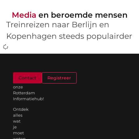
Media
en beroemde mensen
Treinreizen naar Berlijn en
Kopenhagen steeds populairder
Welkom
Contact
Registreer
op
onze
Rotterdam
Informatiehub!
Ontdek
alles
wat
je
moet
weten