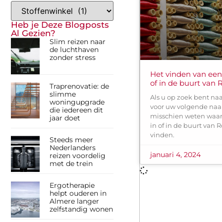
Heb je Deze Blogposts
Al Gezien?
Slim reizen naar
de luchthaven
zonder stress
Het vinden van een
of in de buurt van
Traprenovatie: de
slimme
Als u op zoek bent na
woningupgrade
voor uw volgende naaip
die iedereen dit
misschien weten waar
jaar doet
in of in de buurt van
vinden.
Steeds meer
Nederlanders
januari 4, 2024
reizen voordelig
met de trein
Ergotherapie
helpt ouderen in
Almere langer
zelfstandig wonen