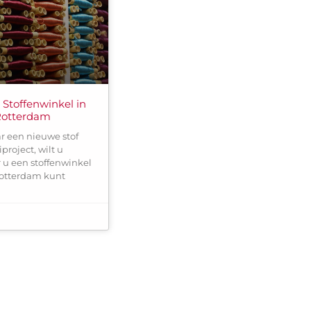
 Stoffenwinkel in
 Rotterdam
ar een nieuwe stof
roject, wilt u
 u een stoffenwinkel
 Rotterdam kunt