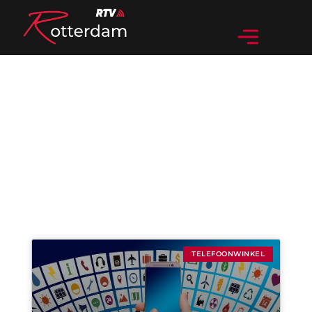
Categorie: Telefoonwinkel
TELEFOONWINKEL