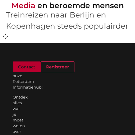
Media
en beroemde mensen
Treinreizen naar Berlijn en
Kopenhagen steeds populairder
Welkom
Contact
Registreer
op
onze
Rotterdam
Informatiehub!
Ontdek
alles
wat
je
moet
weten
over