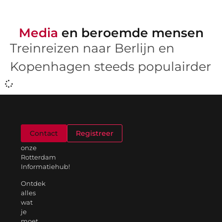
Media
en beroemde mensen
Treinreizen naar Berlijn en
Kopenhagen steeds populairder
Welkom
Contact
Registreer
op
onze
Rotterdam
Informatiehub!
Ontdek
alles
wat
je
moet