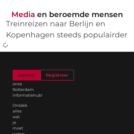
Media
en beroemde mensen
Treinreizen naar Berlijn en
Kopenhagen steeds populairder
Welkom
Contact
Registreer
op
onze
Rotterdam
Informatiehub!
Ontdek
alles
wat
je
moet
weten