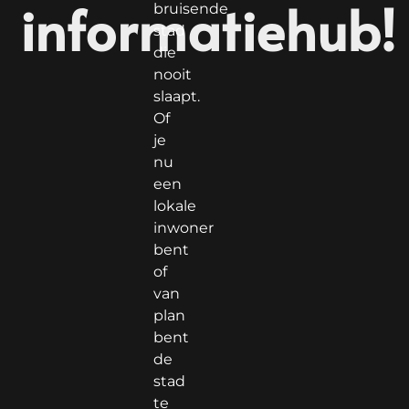
informatiehub!
bruisende
stad
die
nooit
slaapt.
Of
je
nu
een
lokale
inwoner
bent
of
van
plan
bent
de
stad
te