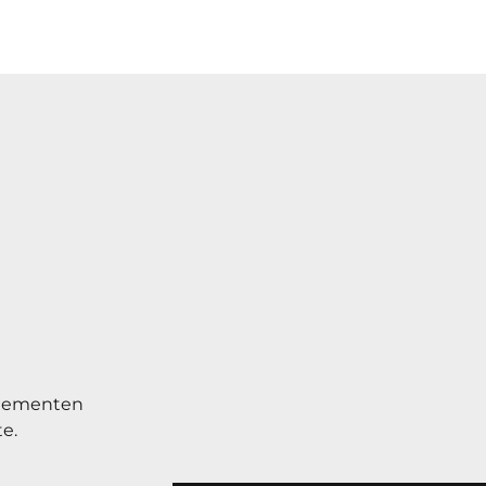
enementen
e.