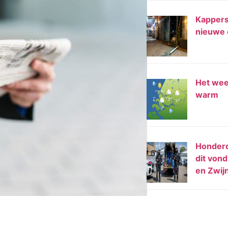
Kappers
nieuwe 
Het weer
warm
Honderd
dit vond
en Zwij